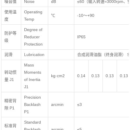
噪音值
Noise
dB
≤60（输入转速=3000rpm
使用温
Operating
℃
-10～+90
度
Temp
Degree of
防护等
Reducer
IP65
级
Protection
润滑
Lubrication
合成润滑油脂（终身润滑） Syntheti
Mass
转动惯
Moments
kg·cm2
0.14
0.13
0.13
0.13
量 J1
of Inertia
J1
Precision
精密背
Backlash
arcmin
≤3
隙 P1
P1
Standard
标准背
Backlash
arcmin
≤5