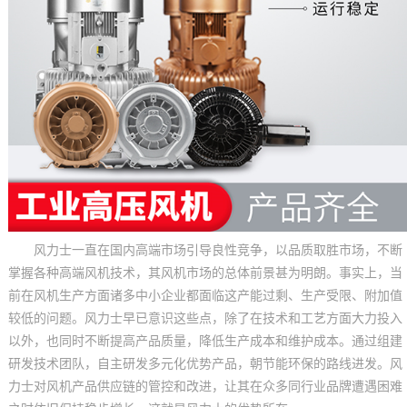
风力士一直在国内高端市场引导良性竞争，以品质取胜市场，不断
掌握各种高端风机技术，其风机市场的总体前景甚为明朗。事实上，当
前在风机生产方面诸多中小企业都面临这产能过剩、生产受限、附加值
较低的问题。风力士早已意识这些点，除了在技术和工艺方面大力投入
以外，也同时不断提高产品质量，降低生产成本和维护成本。通过组建
研发技术团队，自主研发多元化优势产品，朝节能环保的路线进发。风
力士对风机产品供应链的管控和改进，让其在众多同行业品牌遭遇困难