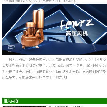
之时依旧保持稳步增长，这就是风力士的优势所在。
风力士积极引进先进技术，并内部提高技术开发能力，利用国外顶
尖技术帮助企业自身稳定生产，开源节流。风力士坚信，市场的走势绝
对不是企业等出来的，而是靠企业不断前进走出来的。只有时刻保持核
心竞争力，就能在未来市场中立于不败之地！
相关内容