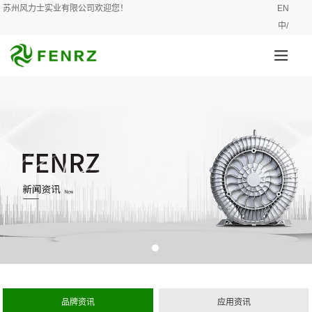
苏州风力士实业有限公司欢迎您！
EN
中/
品牌资讯
应用资讯