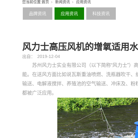
您当前位置:
首页
新闻资讯
应用资讯
品牌资讯
应用资讯
科技资讯
风力士高压风机的增氧适用
出自：
2019-12-04
苏州风力士实业有限公司（以下简称“风力士”）
能。在送风方面比如说瓦斯重油喷燃、洗瓶器吹干、
输送、电解液搅拌、养殖池的空气输送、冲床及、粉
都被广泛应用。