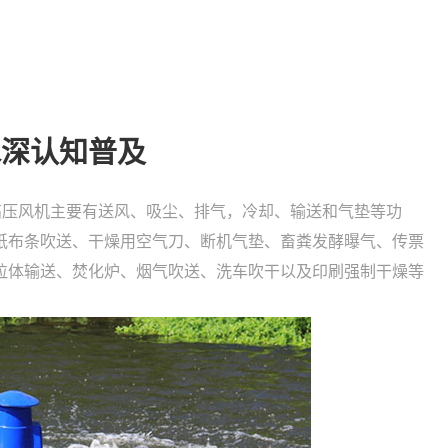
水深认知普及
高压风机主要有送风、吸尘、排气，冷却、输送和气垫等功
纸布条吹送、干燥用空气刀、断机气垫、畜粪发酵曝气、传票
粒体输送、焚化炉、烟气吹送、洗车吹干以及印刷强制干燥等