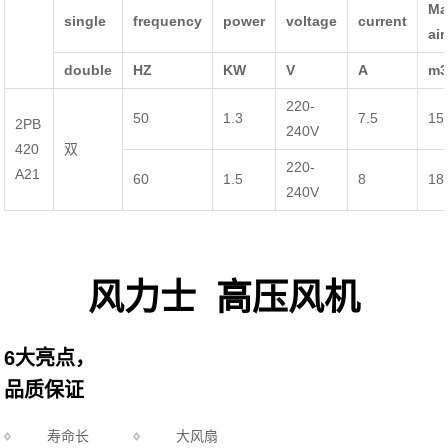
Ma
single
frequency
power
voltage
current
ai
double
HZ
KW
V
A
m3
220-
50
1.3
7.5
15
2PB
240V
420
双
220-
A21
60
1.5
8
18
240V
风力士 高压风机
6大亮点，
品质保证
寿命长
大风扇