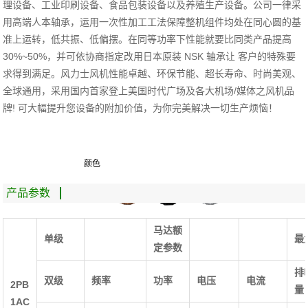
理设备、工业印刷设备、食品包装设备以及养殖生产设备。公司一律采
用高端人本轴承，运用一次性加工工法保障整机组件均处在同心圆的基
准上运转，低共振、低偏摆。在同等功率下性能就要比同类产品提高
30%~50%，并可依协商指定改用日本原装 NSK 轴承让 客户的特殊要
求得到满足。风力士风机性能卓越、环保节能、超长寿命、时尚美观、
全球通用，采用国内首家登上美国时代广场及各大机场/媒体之风机品
牌! 可大幅提升您设备的附加价值，为你完美解决一切生产烦恼！
颜色
产品参数
马达额
单级
最
定参数
排
双级
频率
功率
电压
电流
2PB
量
1AC