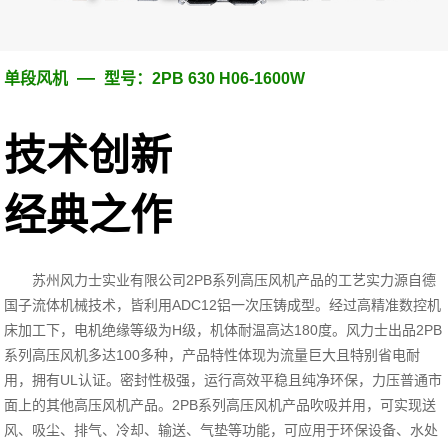
—
单段风机
型号：2PB 630 H06-1600W
技术创新
经典之作
苏州风力士实业有限公司
2PB
系列高压风机产品的工艺实力源自德
国子流体机械技术，皆利用
ADC12
铝一次压铸成型。经过高精准数控机
床加工下，电机绝缘等级为
H
级，机体耐温高达
180
度。风力士出品
2PB
系列高压风机多达
100
多种，产品特性体现为流量巨大且特别省电耐
用，拥有
UL
认证。密封性极强，运行高效平稳且纯净环保，力压普通市
面上的其他高压风机产品。
2PB
系列高压风机产品吹吸并用，可实现送
风、吸尘、排气、冷却、输送、气垫等功能，可应用于环保设备、水处