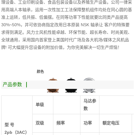
理设备、工业印刷设备、食品包装设备以及养殖生产设备。公司一律采
用高端人本轴承，运用一次性加工工法保障整机组件均处在同心圆的基
准上运转，低共振、低偏摆。在同等功率下性能就要比同类产品提高
30%~50%
，并可依协商指定改用日本原装
NSK
轴承让
客户的特殊要
求得到满足。风力士风机性能卓越、环保节能、超长寿命、时尚美观、
全球通用，采用国内首家登上美国时代广场及各大机场
/
媒体之风机品
牌
!
可大幅提升您设备的附加价值，为你完美解决一切生产烦恼！
颜色
产品参数
马达参
单级
数
双级
频率
功率
额定电压
型 号
2pb（3AC）