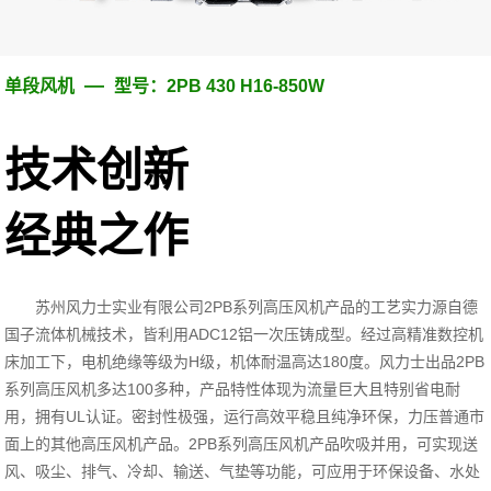
—
单段风机
型号：2PB 430 H16-850W
技术创新
经典之作
苏州风力士实业有限公司
2PB
系列高压风机产品的工艺实力源自德
国子流体机械技术，皆利用
ADC12
铝一次压铸成型。经过高精准数控机
床加工下，电机绝缘等级为
H
级，机体耐温高达
180
度。风力士出品
2PB
系列高压风机多达
100
多种，产品特性体现为流量巨大且特别省电耐
用，拥有
UL
认证。密封性极强，运行高效平稳且纯净环保，力压普通市
面上的其他高压风机产品。
2PB
系列高压风机产品吹吸并用，可实现送
风、吸尘、排气、冷却、输送、气垫等功能，可应用于环保设备、水处