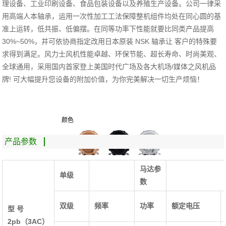
理设备、工业印刷设备、食品包装设备以及养殖生产设备。公司一律采
用高端人本轴承，运用一次性加工工法保障整机组件均处在同心圆的基
准上运转，低共振、低偏摆。在同等功率下性能就要比同类产品提高
30%~50%
，并可依协商指定改用日本原装
NSK
轴承让
客户的特殊要
求得到满足。风力士风机性能卓越、环保节能、超长寿命、时尚美观、
全球通用，采用国内首家登上美国时代广场及各大机场
/
媒体之风机品
牌
!
可大幅提升您设备的附加价值，为你完美解决一切生产烦恼！
颜色
产品参数
马达参
单级
数
双级
频率
功率
额定电压
型 号
2pb（3AC）