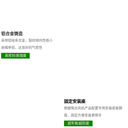
铝合金铸造
采用铝硅系合金，裂纹倾向性极小
收缩率低，达良好的气密性
高密封/高强度
固定安装座
根据每台风机产品配置专用安装底板脚
座，固定方便安装更顺手
超牢靠/超防震