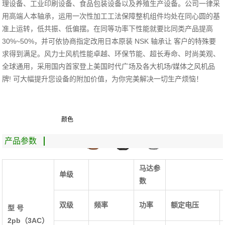
理设备、工业印刷设备、食品包装设备以及养殖生产设备。公司一律采
用高端人本轴承，运用一次性加工工法保障整机组件均处在同心圆的基
准上运转，低共振、低偏摆。在同等功率下性能就要比同类产品提高
30%~50%，并可依协商指定改用日本原装 NSK 轴承让 客户的特殊要
求得到满足。风力士风机性能卓越、环保节能、超长寿命、时尚美观、
全球通用，采用国内首家登上美国时代广场及各大机场/媒体之风机品
牌! 可大幅提升您设备的附加价值，为你完美解决一切生产烦恼！
颜色
产品参数
马达参
单级
数
双级
频率
功率
额定电压
型 号
2pb（3AC）