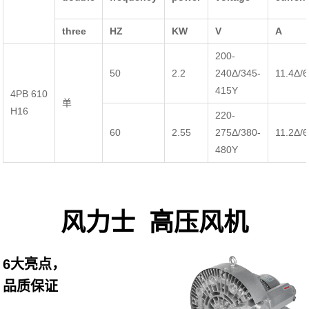
three
HZ
KW
V
A
200-
50
2.2
240Δ/345-
11.4Δ/6
415Y
4PB 610
单
H16
220-
60
2.55
275Δ/380-
11.2Δ/6
480Y
风力士 高压风机
6大亮点，
品质保证