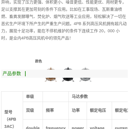
异响，实现了压力更强、体积更小、噪音更低、性能更优、用材更专，
足以支撑其在更加苛刻的条件下应用。比如在工事现场、瓦斯重油喷
燃、畜粪发酵曝气、焚化炉、烟气吹送等工业应用，轻松解决了一切在
恶劣生产环境下所产生的严重生产问题。4PB 系列高压风机拥有超凡动
力，展现十足功率，能在不停机维护的条件下连续工作 20，000 小
时，是业内4PB高压风机中的领先产品！
颜色
产品参数
单级
马达参数
双级
频率
功率
额定电压
额定电
型号
（4PB
3AC）
double
frequency
power
voltage
curren