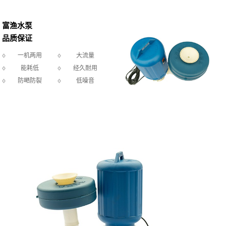
富渔水泵
品质保证
一机两用
大流量
能耗低
经久耐用
防嗮防裂
低噪音