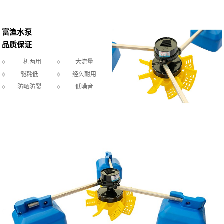
富渔水泵
品质保证
一机两用
大流量
能耗低
经久耐用
防嗮防裂
低噪音