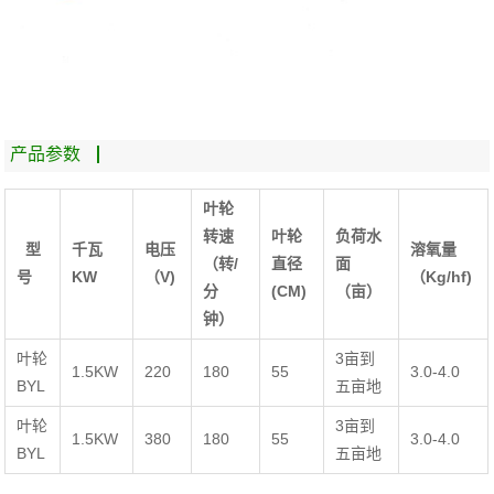
产品参数
叶轮
转速
叶轮
负荷水
型
千瓦
电压
溶氧量
（转/
直径
面
号
KW
（V)
（Kg/hf)
分
(CM)
（亩）
钟）
叶轮
3亩到
1.5KW
220
180
55
3.0-4.0
BYL
五亩地
叶轮
3亩到
1.5KW
380
180
55
3.0-4.0
BYL
五亩地