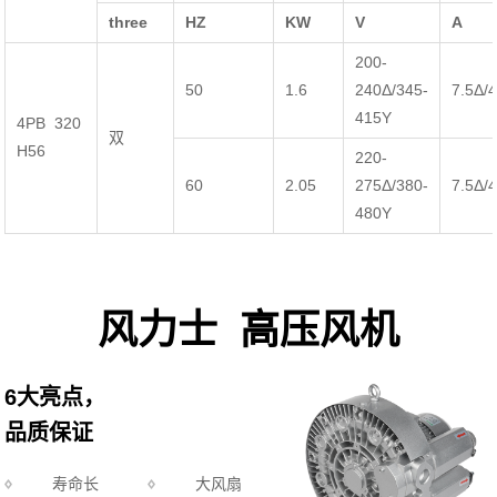
three
HZ
KW
V
A
200-
50
1.6
240Δ/345-
7.5Δ/
415Y
4PB 320
双
H56
220-
60
2.05
275Δ/380-
7.5Δ/
480Y
风力士 高压风机
6大亮点，
品质保证
寿命长
大风扇