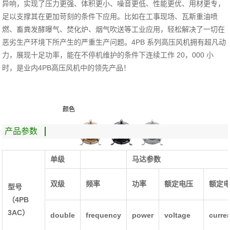
异响，实现了压力更强、体积更小、噪音更低、性能更优、用材更专，
足以支撑其在更加苛刻的条件下应用。比如在工事现场、瓦斯重油喷
燃、畜粪发酵曝气、焚化炉、烟气吹送等工业应用，轻松解决了一切在
恶劣生产环境下所产生的严重生产问题。4PB 系列高压风机拥有超凡动
力，展现十足功率，能在不停机维护的条件下连续工作 20，000 小
时，是业内4PB高压风机中的领先产品！
颜色
产品参数
单级
马达参数
双级
频率
功率
额定电压
额定
型号
（4PB
3AC）
double
frequency
power
voltage
curre