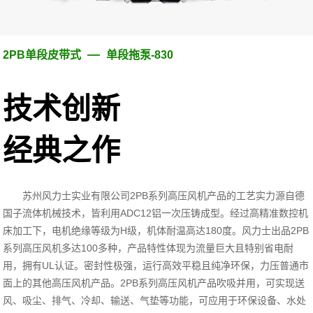
—
2PB单段皮带式
单段拖泵-830
技术创新
经典之作
苏州风力士实业有限公司
2PB
系列高压风机产品的工艺实力源自德
国子流体机械技术，皆利用
ADC12
铝一次压铸成型。经过高精准数控机
床加工下，电机绝缘等级为
H
级，机体耐温高达
180
度。风力士出品
2PB
系列高压风机多达
100
多种，产品特性体现为流量巨大且特别省电耐
用，拥有
UL
认证。密封性极强，运行高效平稳且纯净环保，力压普通市
面上的其他高压风机产品。
2PB
系列高压风机产品吹吸并用，可实现送
风、吸尘、排气、冷却、输送、气垫等功能，可应用于环保设备、水处