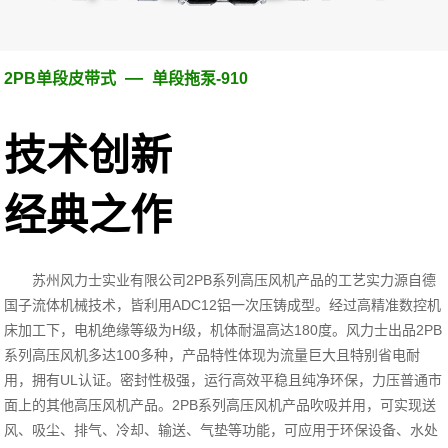
—
2PB单段皮带式
单段拖泵-910
技术创新
经典之作
苏州风力士实业有限公司
2PB
系列高压风机产品的工艺实力源自德
国子流体机械技术，皆利用
ADC12
铝一次压铸成型。经过高精准数控机
床加工下，电机绝缘等级为
H
级，机体耐温高达
180
度。风力士出品
2PB
系列高压风机多达
100
多种，产品特性体现为流量巨大且特别省电耐
用，拥有
UL
认证。密封性极强，运行高效平稳且纯净环保，力压普通市
面上的其他高压风机产品。
2PB
系列高压风机产品吹吸并用，可实现送
风、吸尘、排气、冷却、输送、气垫等功能，可应用于环保设备、水处