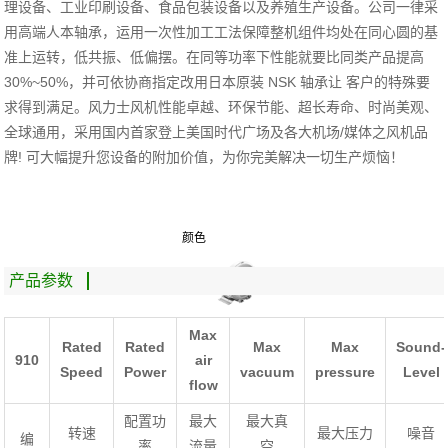
理设备、工业印刷设备、食品包装设备以及养殖生产设备。公司一律采
用高端人本轴承，运用一次性加工工法保障整机组件均处在同心圆的基
准上运转，低共振、低偏摆。在同等功率下性能就要比同类产品提高
30%~50%
，并可依协商指定改用日本原装
NSK
轴承让
客户的特殊要
求得到满足。风力士风机性能卓越、环保节能、超长寿命、时尚美观、
全球通用，采用国内首家登上美国时代广场及各大机场
/
媒体之风机品
牌
!
可大幅提升您设备的附加价值，为你完美解决一切生产烦恼！
颜色
产品参数
Max
Rated
Rated
Max
Max
Sound-
910
air
Speed
Power
vacuum
pressure
Level
flow
配置功
最大
最大真
转速
最大压力
噪音
编
率
流量
空